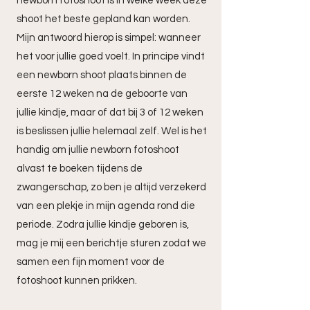
newborn fotoshoot is in welke week deze
shoot het beste gepland kan worden.
Mijn antwoord hierop is simpel: wanneer
het voor jullie goed voelt. In principe vindt
een newborn shoot plaats binnen de
eerste 12 weken na de geboorte van
jullie kindje, maar of dat bij 3 of 12 weken
is beslissen jullie helemaal zelf. Wel is het
handig om jullie newborn fotoshoot
alvast te boeken tijdens de
zwangerschap, zo ben je altijd verzekerd
van een plekje in mijn agenda rond die
periode. Zodra jullie kindje geboren is,
mag je mij een berichtje sturen zodat we
samen een fijn moment voor de
fotoshoot kunnen prikken.