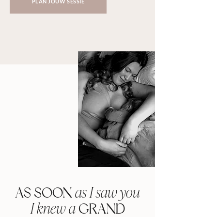
PLAN JOUW SESSIE
as I saw you
AS SOON
I knew a
GRAND